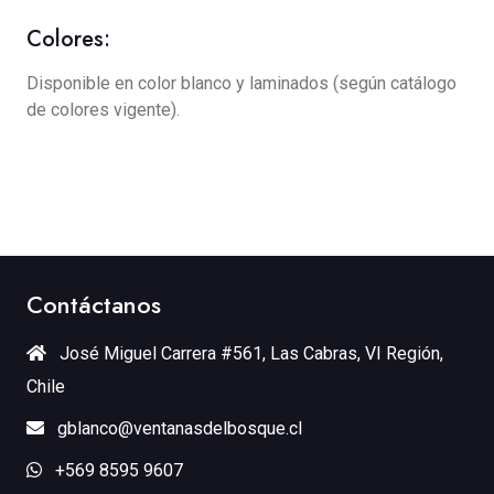
Colores:
Disponible en color blanco y laminados (según catálogo
de colores vigente).
Contáctanos
José Miguel Carrera #561, Las Cabras, VI Región,
Chile
gblanco@ventanasdelbosque.cl
+569 8595 9607